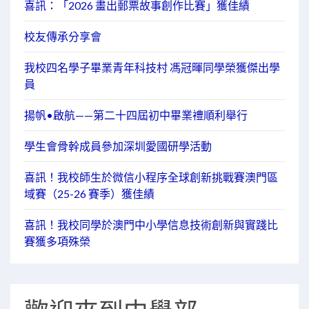
喜訊：「2026 畫出郵票故事創作比賽」獲佳績
校友傳承分享會
我校四名學子畢業青年科技村 馮冠暉同學榮獲傑出學
員
揚帆•啟航——第二十四屆初中畢業禮順利舉行
學生會骨幹成員參加深圳愛國研學活動
喜訊！我校師生於微信小程序全球創新挑戰賽澳門區
域賽（25-26 賽季）獲佳績
喜訊！我校同學於澳門中小學信息技術創新與實踐比
賽獲多項殊榮