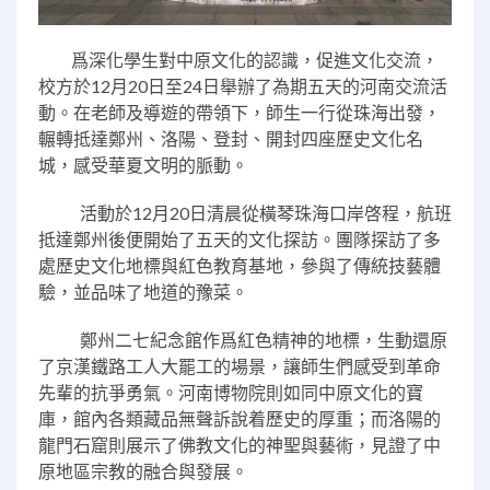
爲深化學生對中原文化的認識，促進文化交流，
校方於12月20日至24日舉辦了為期五天的河南交流活
動。在老師及導遊的帶領下，師生一行從珠海出發，
輾轉抵達鄭州、洛陽、登封、開封四座歷史文化名
城，感受華夏文明的脈動。
活動於12月20日清晨從橫琴珠海口岸啓程，航班
抵達鄭州後便開始了五天的文化探訪。團隊探訪了多
處歷史文化地標與紅色教育基地，參與了傳統技藝體
驗，並品味了地道的豫菜。
鄭州二七紀念館作爲紅色精神的地標，生動還原
了京漢鐵路工人大罷工的場景，讓師生們感受到革命
先輩的抗爭勇氣。河南博物院則如同中原文化的寶
庫，館內各類藏品無聲訴說着歷史的厚重；而洛陽的
龍門石窟則展示了佛教文化的神聖與藝術，見證了中
原地區宗教的融合與發展。