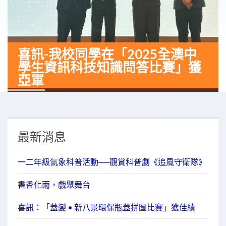
喜訊-我校同學在「2025全澳中
學生資訊科技知識問答比賽」獲
亞軍
最新消息
一二年級氣象科普活動──觀賞科普劇《追風守衛隊》
書香化雨，戲聚舞台
喜訊：「蓋變 • 新八景環保瓶蓋拼圖比賽」獲佳績