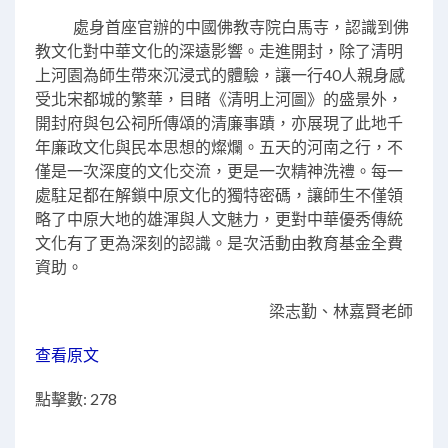
處身首座官辦的中國佛教寺院白馬寺，認識到佛
教文化對中華文化的深遠影響。走進開封，除了清明
上河園為師生帶來沉浸式的體驗，讓一行40人親身感
受北宋都城的繁華，目睹《清明上河圖》的盛景外，
開封府與包公祠所傳頌的清廉事蹟，亦展現了此地千
年廉政文化與民本思想的燦爛。五天的河南之行，不
僅是一次深度的文化交流，更是一次精神洗禮。每一
處駐足都在解鎖中原文化的獨特密碼，讓師生不僅領
略了中原大地的雄渾與人文魅力，更對中華優秀傳統
文化有了更為深刻的認識。是次活動由教育基金全費
資助。
梁志勤、林嘉賢老師
查看原文
點擊數: 278