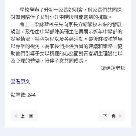
學校舉辦了升初一家長說明會，與家長們共同探
討如何陪伴子女對小升中階段可能遇到的挑戰。
會上，梁詠琴校長先向家長介紹學校未來的發展
規劃，及後由中學部陳美珊主任再展示近年中學部的
發展情況、特色課程以及各類活動。最後駐校輔導員
以專業的視角，為家長們提供寶貴的建議和策略，協
助他們引導子女以積極的心態面對青春期生理變化以
及心理的轉變，陪伴子女共同成長。
梁建翔老師
查看原文
點擊數: 244
上一頁
下一頁
上一篇文章: 北斗導航系統知識競賽喜獲三等獎
下一篇文章: 探