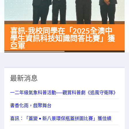
喜訊-我校同學在「2025全澳中
學生資訊科技知識問答比賽」獲
亞軍
最新消息
一二年級氣象科普活動──觀賞科普劇《追風守衛隊》
書香化雨，戲聚舞台
喜訊：「蓋變 • 新八景環保瓶蓋拼圖比賽」獲佳績