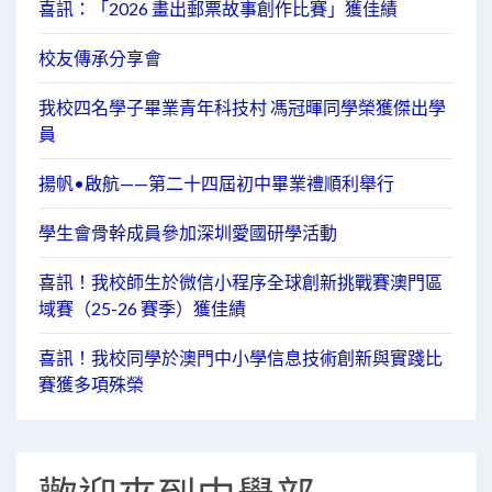
喜訊：「2026 畫出郵票故事創作比賽」獲佳績
校友傳承分享會
我校四名學子畢業青年科技村 馮冠暉同學榮獲傑出學
員
揚帆•啟航——第二十四屆初中畢業禮順利舉行
學生會骨幹成員參加深圳愛國研學活動
喜訊！我校師生於微信小程序全球創新挑戰賽澳門區
域賽（25-26 賽季）獲佳績
喜訊！我校同學於澳門中小學信息技術創新與實踐比
賽獲多項殊榮