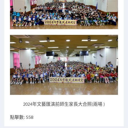
年文藝匯演前師生家長大合照
兩場
2024
(
)
點擊數: 558