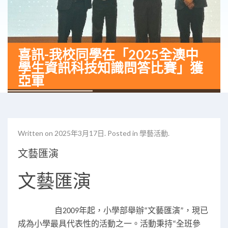
喜訊-我校同學在「2025全澳中
學生資訊科技知識問答比賽」獲
亞軍
Written on
2025年3月17日
. Posted in
學藝活動
.
文藝匯演
文藝匯演
自
年起，小學部舉辦
文藝匯演
，現已
2009
“
”
成為小學最具代表性的活動之一。活動秉持
全班參
“