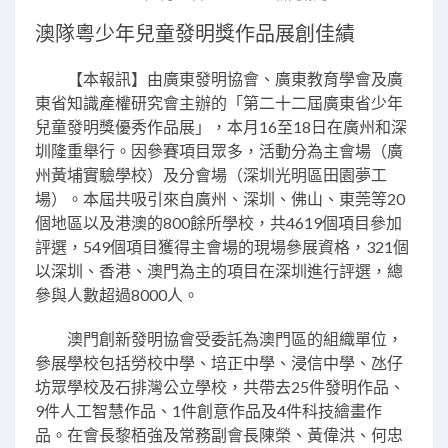
澳隊粵少年兒童發明獎作品展創佳績
【本報訊】由廣東發明協會、廣東教育學會及廣
東省知識產權研究會主辦的「第二十二屆廣東省少年
兒童發明獎優秀作品展」，本月16至18日在廣州和深
圳隆重舉行。因參賽項目眾多，活動分為主會場（廣
州黃埔實驗學校）及分會場（深圳光明區田園夢工
場）。本屆共吸引來自廣州、深圳、佛山、東莞等20
個地區以及港澳的800餘所學校，共4619個項目參加
評選，549個項目獲得主會場的現場參展資格，321個
以深圳、香港、澳門為主的項目在深圳進行評選，總
參與人數超過8000人。
澳門創新發明協會受委託為澳門區的組織單位，
參展學校包括勞校中學、培正中學、浸信中學、氹仔
坊眾學校及石排灣公立學校，共帶去25件發明作品、
9件人工智慧作品、1件創意作品及4件科技繪畫作
品。在會長黎栢強及常務副會長陳榮、黃偉洪、何忠