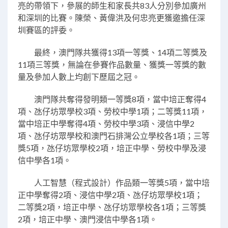
亮的帶領下，參展的師生和家長共83人分別參加廣州
和深圳的比賽。陳榮、黃偉洪及何忠亮更獲邀擔任深
圳賽區的評委。
最終，澳門隊共獲得13項一等獎、14項二等獎及
11項三等獎，無論在參賽作品數量、獲獎一等獎的數
量及參加人數上均創下歷屆之冠。
澳門隊共奪得發明類一等獎8項，當中培正奪得4
項、氹仔坊眾學校3項、勞校中學1項；二等獎11項，
當中培正中學奪得4項、勞校中學3項、浸信中學2
項、氹仔坊眾學校和澳門石排灣公立學校各1項；三等
獎5項，氹仔坊眾學校2項，培正中學、勞校中學及浸
信中學各1項。
人工智慧（程式設計）作品類一等獎5項，當中培
正中學奪得2項、浸信中學2項、氹仔坊眾學校1項；
二等獎2項，培正中學、氹仔坊眾學校各1項；三等獎
2項，培正中學、澳門浸信中學各1項。