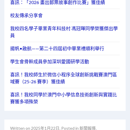
喜訊：「2026 畫出郵票故事創作比賽」獲佳績
校友傳承分享會
我校四名學子畢業青年科技村 馮冠暉同學榮獲傑出學
員
揚帆•啟航——第二十四屆初中畢業禮順利舉行
學生會骨幹成員參加深圳愛國研學活動
喜訊！我校師生於微信小程序全球創新挑戰賽澳門區
域賽（25-26 賽季）獲佳績
喜訊！我校同學於澳門中小學信息技術創新與實踐比
賽獲多項殊榮
Written on
2025年1月22日
. Posted in
新聞報導
.