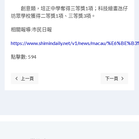
創意類，培正中學奪得三等獎1項；科技繪畫氹仔
坊眾學校獲得二等獎1項、三等獎3項。
相關報導:巿民日報
https://www.shimindaily.net/v1/news/macau
點擊數: 594
上一頁
下一頁
上一篇文章: 氹坊親子同樂辭舊迎新
下一篇文章: 粵