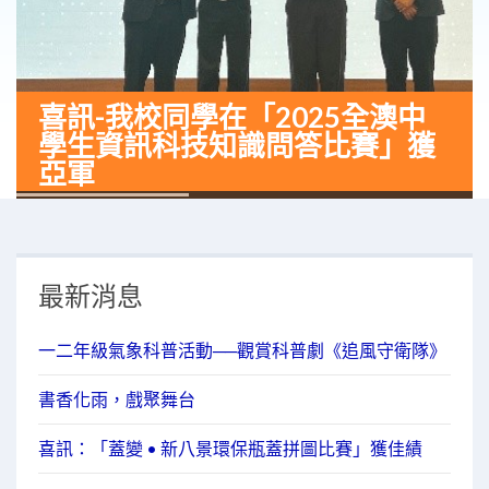
喜訊-我校同學在「2025全澳中
學生資訊科技知識問答比賽」獲
亞軍
最新消息
一二年級氣象科普活動──觀賞科普劇《追風守衛隊》
書香化雨，戲聚舞台
喜訊：「蓋變 • 新八景環保瓶蓋拼圖比賽」獲佳績