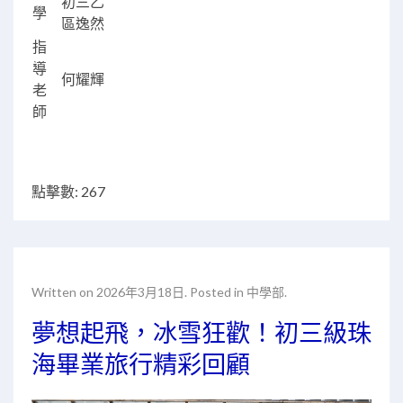
初三乙
學
區逸然
指
導
何耀輝
老
師
點擊數: 267
Written on
2026年3月18日
. Posted in
中學部
.
夢想起飛，冰雪狂歡！初三級珠
海畢業旅行精彩回顧