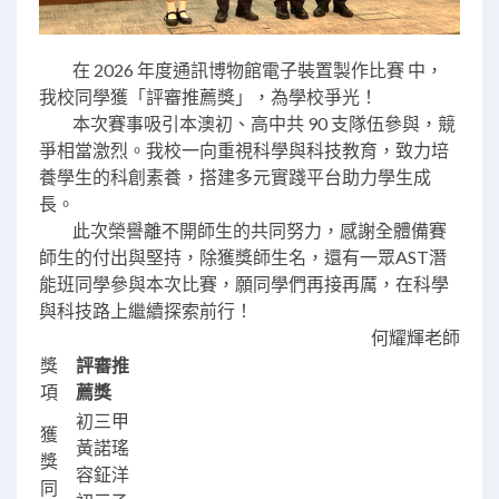
在 2026 年度通訊博物館電子裝置製作比賽 中，
我校同學獲「評審推薦獎」，為學校爭光！
本次賽事吸引本澳初、高中共 90 支隊伍參與，競
爭相當激烈。我校一向重視科學與科技教育，致力培
養學生的科創素養，搭建多元實踐平台助力學生成
長。
此次榮譽離不開師生的共同努力，感謝全體備賽
師生的付出與堅持，除獲獎師生名，還有一眾AST潛
能班同學參與本次比賽，願同學們再接再厲，在科學
與科技路上繼續探索前行！
何耀輝老師
獎
評審推
項
薦獎
初三甲
獲
黃諾瑤
獎
容鉦洋
同