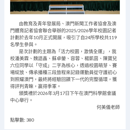
由教育及青年發展局、澳門新聞工作者協會及澳
門體育記者協會聯合舉辦的2025/2026學年校園記者
計劃於去年10月正式開展，吸引了自24所學校共119
名學生參與。
是次計劃的主題為
「
活力校園，激情全運
」
，我
校潘美霖、魏語鑫、蘇卓鎣、容蓉、楊凱茵、陳寶兒
六位同學以「守成」二字為核心，透過校園萌芽、賽
場綻放、傳承播種三段旅程來記錄運動員從守護初心
到照耀澳門，最終將經驗回饋下一代的完整循環，獲
得評判青睞，贏得季軍。
頒獎禮於2026年3月17日下午在澳門科學館會議
中心舉行。
何美儀老師
點擊數: 380