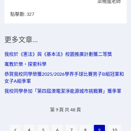
梁曉嵐老師
點擊數: 327
更多文章...
我校於《憲法》與《基本法》校園推廣計劃獲二等獎
寓教於樂，探索科學
恭賀我校同學榮獲2025/2026學界手球比賽男子B組冠軍和
女子A組季軍
我校同學參加「第四屆澳電潔淨能源城市挑戰賽」獲季軍
第 9 頁 共 48 頁
4
5
6
7
8
9
10