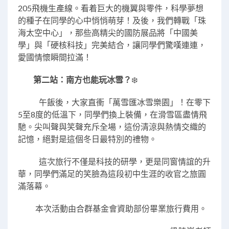
205飛機生產線。看着巨大的機翼與零件，科學夢想
的種子在同學的心中悄悄萌芽！及後，我們轉戰「珠
海太空中心」，那些高精尖的國防展品將「中國美
學」與「硬核科技」完美結合，讓同學們驚嘆連連，
愛國情懷瞬間拉滿！
第二站：南方也能玩冰雪？
❄️
午飯後，大家直衝「萬雪匯冰雪樂園」！在零下
5至8度的低溫下，同學們換上裝備，在滑雪區盡情飛
馳。尖叫聲與笑聲充斥全場，這份清涼與熱情交織的
記憶，絕對是這個冬日最特別的禮物。
這次旅行不僅是科技的研學，更是同窗情誼的升
華，同學們滿足的笑臉為這段初中生涯的收官之旅圓
滿落幕。
本次活動由合群基金會資助部份畢業旅行費用。