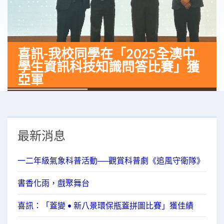
喜訊-我校同學在「2025全澳中
學生資訊科技知識問答比賽」獲
亞軍
最新消息
一二年級氣象科普活動──觀賞科普劇《追風守衛隊》
書香化雨，戲聚舞台
喜訊：「蓋變 • 新八景環保瓶蓋拼圖比賽」獲佳績