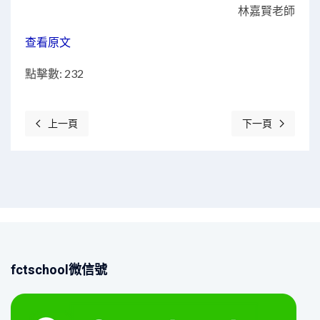
林嘉賢老師
查看原文
點擊數: 232
上一頁
下一頁
上一篇文章: 踐行敬老情，培育關愛之心——高三級學生參訪工聯
下一篇文章: 202
fctschool微信號