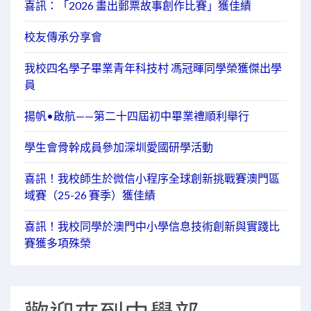
喜訊：「2026 畫出郵票故事創作比賽」獲佳績
校友傳承分享會
我校四名學子畢業青年科技村 馮冠暉同學榮獲傑出學
員
揚帆•啟航——第二十四屆初中畢業禮順利舉行
學生會骨幹成員參加深圳愛國研學活動
喜訊！我校師生於微信小程序全球創新挑戰賽澳門區
域賽（25-26 賽季）獲佳績
喜訊！我校同學於澳門中小學信息技術創新與實踐比
賽獲多項殊榮