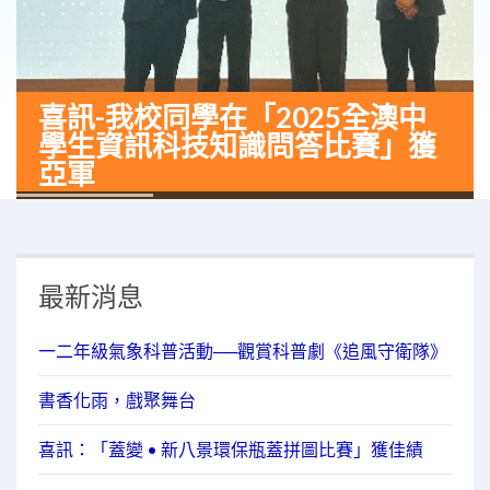
喜訊-我校同學在「2025全澳中
學生資訊科技知識問答比賽」獲
亞軍
最新消息
一二年級氣象科普活動──觀賞科普劇《追風守衛隊》
書香化雨，戲聚舞台
喜訊：「蓋變 • 新八景環保瓶蓋拼圖比賽」獲佳績