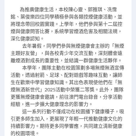
為推廣健康生活，本校陳心靈、郭雅琪、冼霈
銘、葉俊樂四位同學積極參與各類控煙健康活動，並
將理念帶回校園實踐。上學年，他們參與第十二屆控
煙與健康問答比賽，系統學習煙酒危害及相關法規，
深化健康認知。
去年暑假，同學們參與無煙健康會主辦的「無煙
主題好友營」，與各校青少年交流互動，深刻體會遠
離煙酒對成長的重要性，並結識一群健康生活夥伴。
本學年，團隊主動在校園策劃多場無煙無酒宣傳
活動，透過射箭、足球、配對遊戲等趣味互動，讓師
生在歡樂中學習健康知識。其出色表現使他們在「無
煙無酒新世代」2025活動中榮獲二等獎。此外，團隊
更獲無煙健康會邀請，前往澳門電台錄音，分享活動
經驗，進一步擴大健康理念的影響力。
這一系列行動不僅成功在校園播下健康種子，吸
引更多師生加入，更展現了年輕一代推動健康文化的
持續影響力。期待更多同學響應，共同建立清新健康
的校園環境。