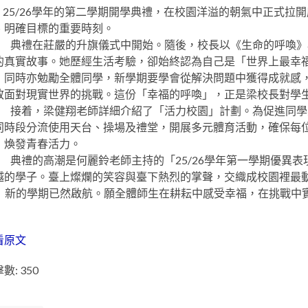
5/26學年的第二學期開學典禮，在校園洋溢的朝氣中正式拉
、明確目標的重要時刻。
禮在莊嚴的升旗儀式中開始。隨後，校長以《生命的呼喚》為
的真實故事。她歷經生活考驗，卻始終認為自己是「世界上最幸
，同時亦勉勵全體同學，新學期要學會從解決問題中獲得成就感
敢面對現實世界的挑戰。這份「幸福的呼喚」，正是梁校長對學
着，梁健翔老師詳細介紹了「活力校園」計劃。為促進同學身
同時段分流使用天台、操場及禮堂，開展多元體育活動，確保每
，煥發青春活力。
禮的高潮是何麗鈴老師主持的「25/26學年第一學期優異表
越的學子。臺上燦爛的笑容與臺下熱烈的掌聲，交織成校園裡
的學期已然啟航。願全體師生在耕耘中感受幸福，在挑戰中實
看原文
數: 350