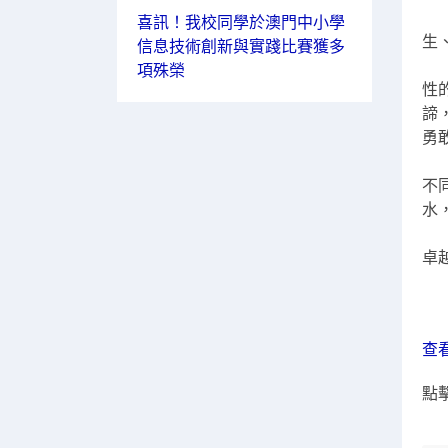
2
喜訊！我校同學於澳門中小學
生
信息技術創新與實踐比賽獲多
典
項殊榮
性
諦
勇
接
不
水
典
卓
新
查
點擊