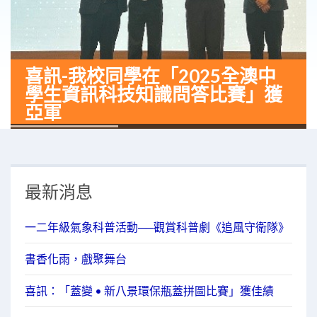
喜訊-我校同學在「2025全澳中
學生資訊科技知識問答比賽」獲
亞軍
最新消息
一二年級氣象科普活動──觀賞科普劇《追風守衛隊》
書香化雨，戲聚舞台
喜訊：「蓋變 • 新八景環保瓶蓋拼圖比賽」獲佳績