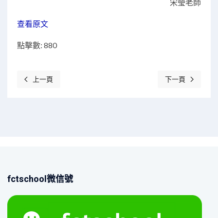
宋瑩老師
查看原文
點擊數: 880
上一頁
下一頁
上一篇文章: 校友智匯：從校園到職場的傳承與經驗分享會
下一篇文章: 畢
fctschool微信號