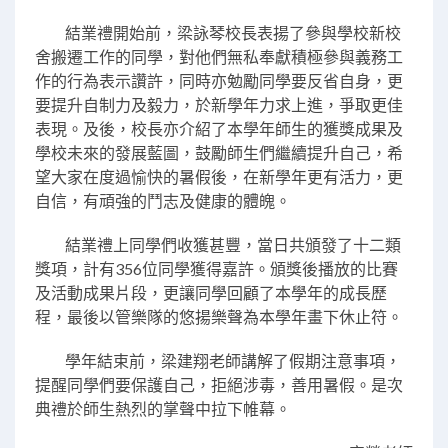
結業禮開始前，梁詠琴校長表揚了參與學校新校
舍搬遷工作的同學，對他們無私奉獻積極參與義務工
作的行為表示讚許，同時亦勉勵同學要反省自身，更
要提升自制力及毅力，於新學年力求上進，爭取更佳
表現。及後，校長亦介紹了本學年師生的獲獎成果及
學校未來的發展藍圖，鼓勵師生們繼續提升自己，希
望大家在度過愉快的暑假後，在新學年更有活力，更
自信，有頑強的鬥志及健康的體魄。
結業禮上同學們收獲甚豐，當日共頒發了十二類
獎項，計有356位同學獲得嘉許。頒獎後播放的比賽
及活動成果片段，更讓同學回顧了本學年的成長歷
程，最後以管樂隊的悠揚樂聲為本學年畫下休止符。
學年結束前，梁建翔老師講解了假期注意事項，
提醒同學們要保護自己，拒絕涉毒，善用暑假。是次
典禮於師生熱烈的掌聲中拉下帷幕。