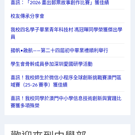
喜訊：「2026 畫出郵票故事創作比賽」獲佳績
校友傳承分享會
我校四名學子畢業青年科技村 馮冠暉同學榮獲傑出學
員
揚帆•啟航——第二十四屆初中畢業禮順利舉行
學生會骨幹成員參加深圳愛國研學活動
喜訊！我校師生於微信小程序全球創新挑戰賽澳門區
域賽（25-26 賽季）獲佳績
喜訊！我校同學於澳門中小學信息技術創新與實踐比
賽獲多項殊榮