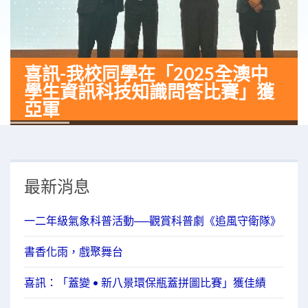
喜訊-我校同學在「2025全澳中
學生資訊科技知識問答比賽」獲
亞軍
最新消息
一二年級氣象科普活動──觀賞科普劇《追風守衛隊》
書香化雨，戲聚舞台
喜訊：「蓋變 • 新八景環保瓶蓋拼圖比賽」獲佳績