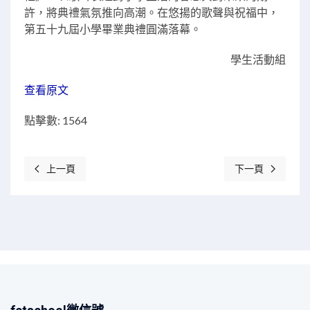
許，將典禮氣氛推向高潮。在悠揚的歌聲與祝福中，
第五十九屆小學畢業典禮圓滿落幕。
學生活動組
查看原文
點擊數: 1564
上一頁
下一頁
上一篇文章: 創意閱讀，趣味話劇
下一篇文章: 「