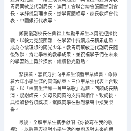
青局蔡敏芝代副局長、澳門工會聯合總會張國然副會
長、李靜儀副理事長、辦學實體領導、家長教師會代
表、中國銀行代表等。
鄭愛儀副校長在典禮上勉勵畢業生以勇氣迎接挑
戰，以毅力克服困難，在學習中持續成長積累能量，
成為心懷理想的陽光少年。教青局蔡敏芝代副局長隨
後致辭，肯定學校的教學成果，並祝福學子們在未來
的學習路上勇於探索，繼續發光發熱。
緊接着，嘉賓分批向畢業生頒發畢業證書，象徵
着六年小學生涯的圓滿結束。三位畢業生代表上台致
辭，以「校園生活如一首畢業歌」為題，回顧成長點
滴，感謝師長、父母及同窗的支持與相伴。致詞後，
典禮頒發各項獎項，獲獎同學在熱烈掌聲中接受榮
譽。
最後，全體畢業生攜手獻唱《你被寫在我的歌
裡》，以歌聲表達對小學生活的眷戀與對未來的期