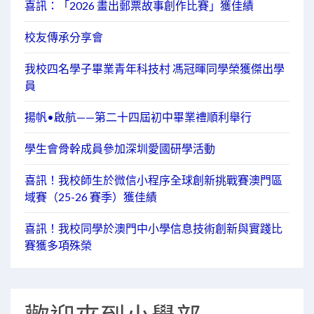
喜訊：「2026 畫出郵票故事創作比賽」獲佳績
校友傳承分享會
我校四名學子畢業青年科技村 馮冠暉同學榮獲傑出學
員
揚帆•啟航——第二十四屆初中畢業禮順利舉行
學生會骨幹成員參加深圳愛國研學活動
喜訊！我校師生於微信小程序全球創新挑戰賽澳門區
域賽（25-26 賽季）獲佳績
喜訊！我校同學於澳門中小學信息技術創新與實踐比
賽獲多項殊榮