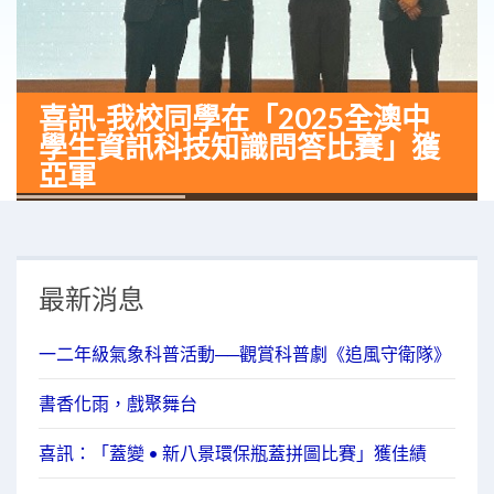
喜訊-我校同學在「2025全澳中
學生資訊科技知識問答比賽」獲
亞軍
最新消息
一二年級氣象科普活動──觀賞科普劇《追風守衛隊》
書香化雨，戲聚舞台
喜訊：「蓋變 • 新八景環保瓶蓋拼圖比賽」獲佳績