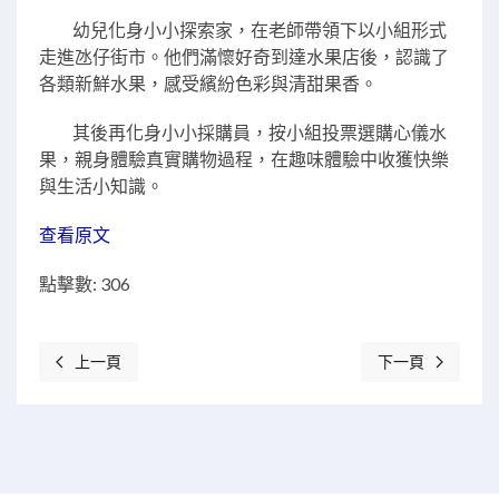
幼兒化身小小探索家，在老師帶領下以小組形式
走進氹仔街市。他們滿懷好奇到達水果店後，認識了
各類新鮮水果，感受繽紛色彩與清甜果香。
其後再化身小小採購員，按小組投票選購心儀水
果，親身體驗真實購物過程，在趣味體驗中收獲快樂
與生活小知識。
查看原文
點擊數: 306
上一頁
下一頁
上一篇文章: 1月至6月份生日會
下一篇文章: 趣