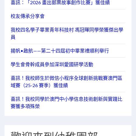
喜訊：「2026 畫出郵票故事創作比賽」獲佳績
校友傳承分享會
我校四名學子畢業青年科技村 馮冠暉同學榮獲傑出學
員
揚帆•啟航——第二十四屆初中畢業禮順利舉行
學生會骨幹成員參加深圳愛國研學活動
喜訊！我校師生於微信小程序全球創新挑戰賽澳門區
域賽（25-26 賽季）獲佳績
喜訊！我校同學於澳門中小學信息技術創新與實踐比
賽獲多項殊榮