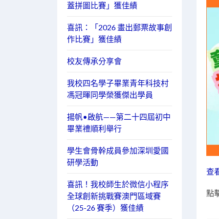
蓋拼圖比賽」獲佳績
喜訊：「2026 畫出郵票故事創
作比賽」獲佳績
校友傳承分享會
我校四名學子畢業青年科技村
馮冠暉同學榮獲傑出學員
揚帆•啟航——第二十四屆初中
畢業禮順利舉行
學生會骨幹成員參加深圳愛國
研學活動
查
喜訊！我校師生於微信小程序
點擊
全球創新挑戰賽澳門區域賽
（25-26 賽季）獲佳績