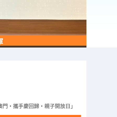
軍
愛澳門‧攜手慶回歸‧親子開放日」