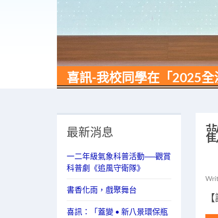
喜訊-我校同學在「202
最新消息
一二年級氣象科普活動──觀賞
科普劇《追風守衛隊》
Wri
書香化雨，戲聚舞台
【
喜訊：「蓋變 • 新八景環保瓶