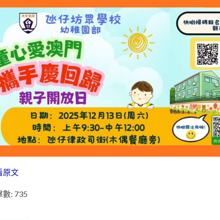
看原文
數: 735