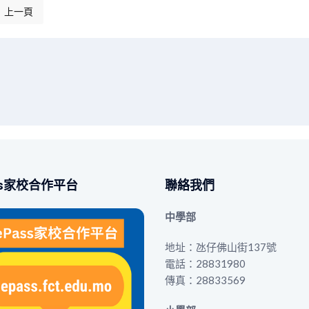
上一頁
上一篇文章: K1級及K2級「花展種植童參與」活動
ss家校合作平台
聯絡我們
中學部
地址：氹仔佛山街137號
電話：28831980
傳真：28833569