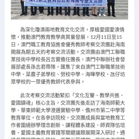
為深化瓊澳兩地教育文化交流，厚植愛國愛澳情
懷，推動澳門教育教學高質量發展，12月11日至15
日，澳門職工教育協進會優秀教師考察交流團赴海南
開展為期五天的考察交流活動。交流團由澳門工聯職
業技術中學校長呂吉實擔任團長，澳門中聯辦社會發
展部處長孫志君帶隊，匯集了來自澳門工聯職業技術
中學、菜農子弟學校、勞校中學、海暉學校、氹仔坊
眾學校的一眾優秀教師代表參與。
此次考察交流活動緊扣「文化互鑒、教學共進、
愛國鑄魂」核心主旨，交流團先後走訪了海南師範大
學、華東師範大學澄邁實驗中學、儋州市第二中學等
教育單位。在各參訪院校，交流團成員與當地教育工
作者圍繞辦學理念創新、課程體系建設、師資隊伍培
養、愛國主義教育實踐等關鍵議題展開深入研討，通