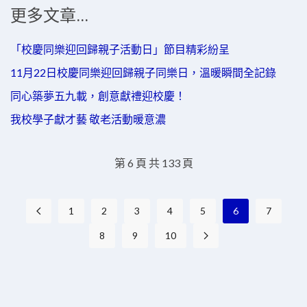
更多文章...
「校慶同樂迎回歸親子活動日」節目精彩紛呈
11月22日校慶同樂迎回歸親子同樂日，溫暖瞬間全記錄
同心築夢五九載，創意獻禮迎校慶！
我校學子獻才藝 敬老活動暖意濃
第 6 頁 共 133 頁
1
2
3
4
5
6
7
8
9
10