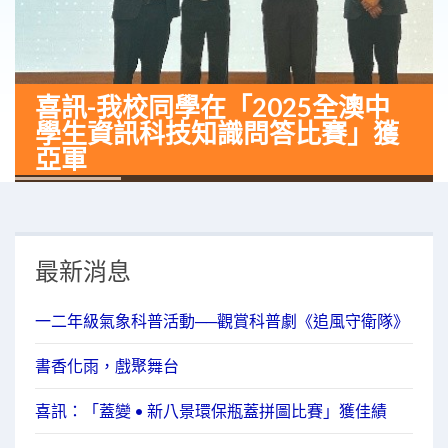
喜訊-我校同學在「2025全澳中
學生資訊科技知識問答比賽」獲
亞軍
最新消息
一二年級氣象科普活動──觀賞科普劇《追風守衛隊》
書香化雨，戲聚舞台
喜訊：「蓋變 • 新八景環保瓶蓋拼圖比賽」獲佳績