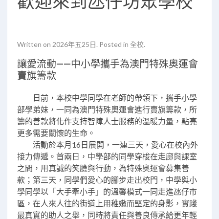
歡迎來到氹仔坊眾學校
Written on
2026年五25日
. Posted in
全校
.
讓愛流動——中小學攜手為澳門特殊奧運會
賣旗籌款
日前，本校中學同學在老師的帶領下，攜手小學
部學弟妹，一同為澳門特殊奧運會進行賣旗籌款，所
籌的善款將化作支持智障人士服務的溫暖力量，點亮
更多需要關懷的生命。
活動於本月16日展開，一連三天，愛心在校內外
接力傳遞。首兩日，中學部的同學穿梭在走廊與課室
之間，用真誠的笑臉與行動，為特殊奧運會募集善
款；第三天，同學們愛心的腳步走出校門，中學與小
學同學以「大手牽小手」的溫馨模式一同走進
氹仔市
區
，在人來人往的街道上用稚嫩而堅定的身影，實踐
最真實的助人之舉，同時將責任與善良傳承給更年輕