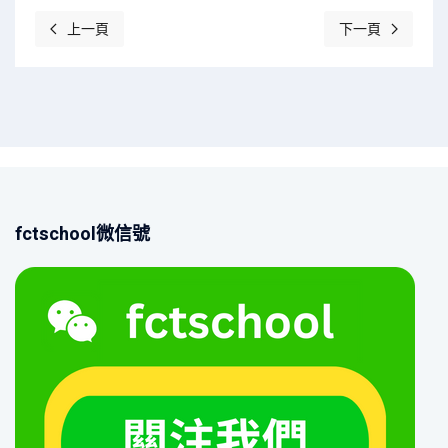
上一頁
下一頁
上一篇文章: 我校參與「城市特搜2026」校際比賽展現青春擔當
下一篇文章: 氹
fctschool微信號