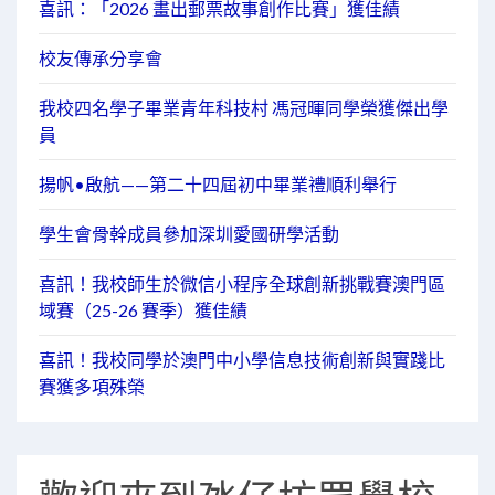
喜訊：「2026 畫出郵票故事創作比賽」獲佳績
校友傳承分享會
我校四名學子畢業青年科技村 馮冠暉同學榮獲傑出學
員
揚帆•啟航——第二十四屆初中畢業禮順利舉行
學生會骨幹成員參加深圳愛國研學活動
喜訊！我校師生於微信小程序全球創新挑戰賽澳門區
域賽（25-26 賽季）獲佳績
喜訊！我校同學於澳門中小學信息技術創新與實踐比
賽獲多項殊榮