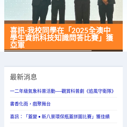
喜訊-我校同學在「2025全澳中
學生資訊科技知識問答比賽」獲
亞軍
最新消息
一二年級氣象科普活動──觀賞科普劇《追風守衛隊》
書香化雨，戲聚舞台
喜訊：「蓋變 • 新八景環保瓶蓋拼圖比賽」獲佳績