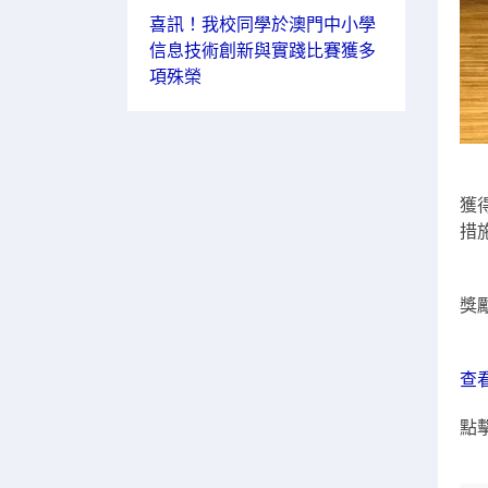
喜訊！我校同學於澳門中小學
信息技術創新與實踐比賽獲多
項殊榮
由
獲
措
活
獎
查
點擊