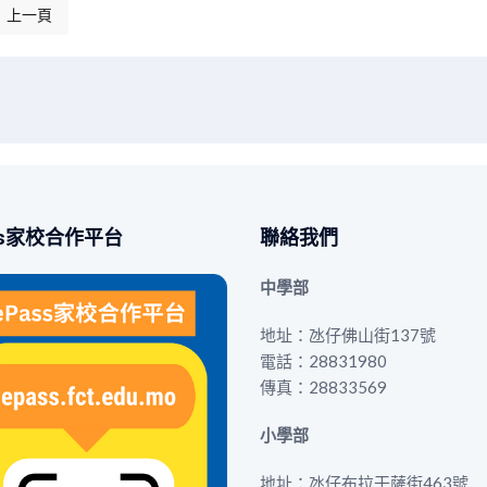
上一頁
上一篇文章: 家教會茶敘交流，攜手同行育成長
ss家校合作平台
聯絡我們
中學部
地址：氹仔佛山街137號
電話：28831980
傳真：28833569
小學部
地址：氹仔布拉干薩街463號