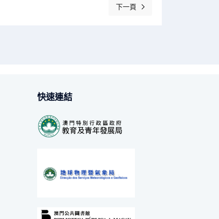
下一頁
下一篇文章: 紀念抗戰勝利80週年
快速連結