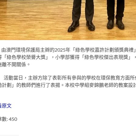
澳門環境保護局主辧的2025年「綠色學校嘉許計劃頒獎典禮
得「綠色學校榮譽大獎」，
小學部獲得
「
綠色學校傑出表現獎
」
施離不開關係
。
動當日，
主辦
方
除了表彰
所有
參與
的
學校在環保教育方面
所
勵計劃」的教師
們
進行了表揚。本校中學組麥錦鵬老師的
教案設
看原文
數: 450