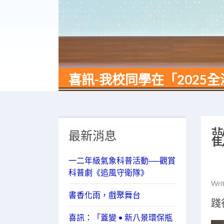
喜訊-我校同學在「202
最新消息
一二年級氣象科普活動──觀賞
科普劇《追風守衛隊》
Wri
書香化雨，戲聚舞台
踐
喜訊：「蓋變 • 新八景環保瓶