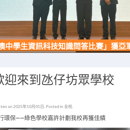
5全澳中學生資訊科技知識問答比賽」獲亞
歡迎來到氹仔坊眾學校
tten on
2025年10月01日
. Posted in
全校
.
行環保——綠色學校嘉許計劃我校再獲佳績