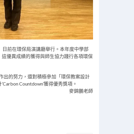
」日前在環保局演講廳舉行。本年
度
中學部
，
這優異成績的獲得與師生協力踐行各項環保
作出
的努力，還對積極參加「環保教案設計
計
’Carbon Countdown’獲得優秀獎項。
麥錦鵬老師