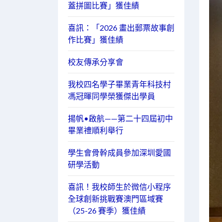
蓋拼圖比賽」獲佳績
喜訊：「2026 畫出郵票故事創
作比賽」獲佳績
校友傳承分享會
我校四名學子畢業青年科技村
馮冠暉同學榮獲傑出學員
揚帆•啟航——第二十四屆初中
畢業禮順利舉行
學生會骨幹成員參加深圳愛國
研學活動
喜訊！我校師生於微信小程序
全球創新挑戰賽澳門區域賽
（25-26 賽季）獲佳績